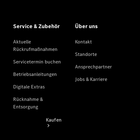
vereinbaren
Beratung
vereinbaren
Servicetermin
vereinbaren
Kostenfreie
Hotline:
0800 2345-
999
Kaufen