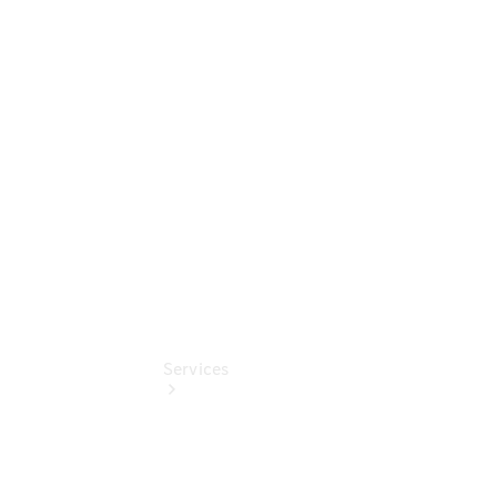
Auf- und
Umbaulösungen
Junge
Sterne
Digitale
Extras
Services