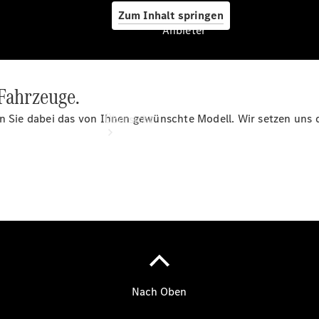
Zum Inhalt springen
Anbieter
 Fahrzeuge.
Anbieter
len Sie dabei das von Ihnen gewünschte Modell. Wir setzen un
Übersicht
Startseite
Modellübersicht
Konfigurator
Ansprechpartner
finden
Probefahrt