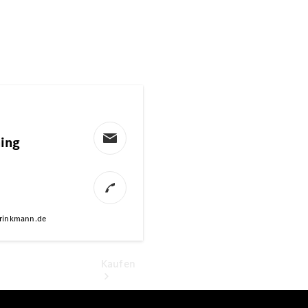
vereinbaren
Probefahrt
vereinbaren
Konfigurator
Modellübersicht
Kostenfreie
Hotline:
0800 2345-
999
Kaufen