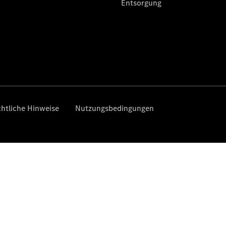
Finanzierung
Privatkunden
Finanzierung
Gewerbekunden
Kurzfristig
verfügbare
Angebote
V-Klasse
V-Klasse
Marco Polo
Limousinen
Der
elektrische
CLA mit EQ-
Technologie
Der neue