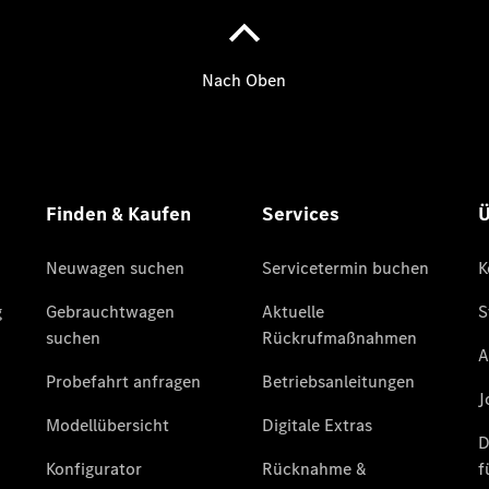
Übersicht
140 Jahre
Innovation
Mercedes-
Benz
Store
Neuwagenangebote
Leasing
Privatkunden
Leasing
Gewerbekunden