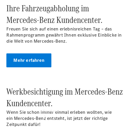
vereinbaren
Ihre Fahrzeugabholung im
Probefahrt
vereinbaren
Mercedes‑Benz Kundencenter.
Konfigurator
Modellübersicht
Freuen Sie sich auf einen erlebnisreichen Tag – das
Kostenfreie
Rahmenprogramm gewährt Ihnen exklusive Einblicke in
Hotline:
die Welt von Mercedes-Benz.
0800 2345-
999
Mehr erfahren
Werkbesichtigung im Mercedes-Benz
Kundencenter.
Kaufen
Wenn Sie schon immer einmal erleben wollten, wie
ein Mercedes-Benz entsteht, ist jetzt der richtige
Zeitpunkt dafür!