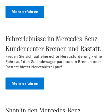
Mehr erfahren
Übersicht
140 Jahre
Innovation
Fahrerlebnisse im Mercedes‑Benz
Mercedes-
Benz
Kundencenter Bremen und Rastatt.
Store
Neuwagenangebote
Freuen Sie sich auf eine echte Herausforderung - eine
Fahrt auf den Geländewagenparcours in Bremen oder
Rastatt bietet Nervenkitzel pur!
Mehr erfahren
Leasing
Privatkunden
Leasing
Shop in den Mercedes‑Benz
Gewerbekunden