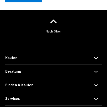
Der
brandneue
CLA
Shooting
Brake
Der
elektrische
CLA
Shooting
Brake
CLA
Shooting