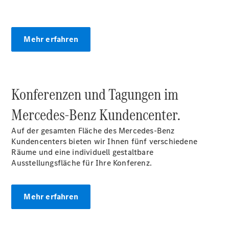
CLA
EQE
Limousine -
Mehr erfahren
elektrisch
EQS
Limousine -
elektrisch
C-Klasse
Konferenzen und Tagungen im
Limousine
C-Klasse
Mercedes‑Benz Kundencenter.
Limousine -
elektrisch
Auf der gesamten Fläche des Mercedes-Benz
E-Klasse
Kundencenters bieten wir Ihnen fünf verschiedene
Limousine
Räume und eine individuell gestaltbare
S-Klasse
Ausstellungsfläche für Ihre Konferenz.
Limousine
S-Klasse
Lang
Mehr erfahren
Mercedes-
Maybach S-
Klasse