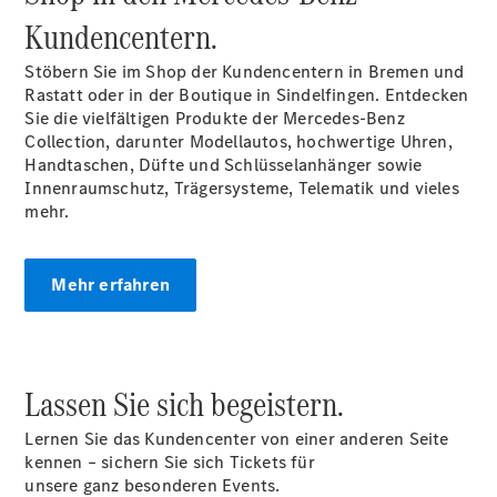
Finanzierung
Kundencentern.
Privatkunden
Finanzierung
Stöbern Sie im Shop der Kundencentern in Bremen und
Gewerbekunden
Rastatt oder in der Boutique in Sindelfingen. Entdecken
Kurzfristig
Sie die vielfältigen Produkte der Mercedes-Benz
verfügbare
Collection, darunter Modellautos, hochwertige Uhren,
Angebote
Handtaschen, Düfte und Schlüsselanhänger sowie
V-Klasse
Innenraumschutz, Trägersysteme, Telematik und vieles
V-Klasse
mehr.
Marco Polo
Limousinen
Mehr erfahren
Lassen Sie sich begeistern.
Der
elektrische
Lernen Sie das Kundencenter von einer anderen Seite
CLA mit EQ-
kennen – sichern Sie sich Tickets für
Technologie
unsere ganz besonderen Events.
Der neue