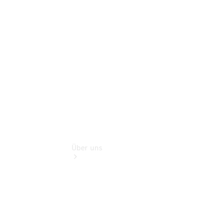
Benz Rent
Gebrauchtwagensuche
Finanzdienste
Digitale
Extras
Über uns