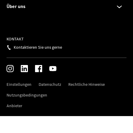
Brake
C-Klasse T-
Modell
E-Klasse T-
Modell
Kompaktwagen
A-Klasse
Kompaktlimousine
B-Klasse
Coupés