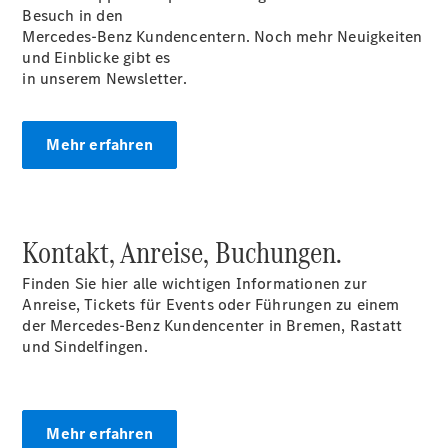
Besuch in den
EQS SUV –
Mercedes-Benz Kundencentern. Noch mehr Neuigkeiten
elektrisch
und Einblicke gibt es
Der neue
in unserem Newsletter.
GLB
Der neue
GLB –
Mehr erfahren
elektrisch
Der neue
GLC SUV –
elektrisch
GLC SUV
Kontakt, Anreise, Buchungen.
GLC Coupé
GLE SUV
Finden Sie hier alle wichtigen Informationen zur
GLE Coupé
Anreise, Tickets für Events oder Führungen zu einem
GLS
der Mercedes-Benz Kundencenter in Bremen, Rastatt
Mercedes-
und Sindelfingen.
Maybach
GLS
G-Klasse
T-Modelle
Mehr erfahren
/ Kombis