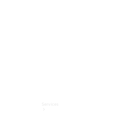
Sterne
Junge
Sterne -
elektrisch
Mercedes-
Benz
Online
Store
Services