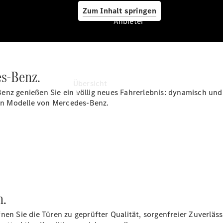
Zum Inhalt springen
Anbieter
Anbieter
es-Benz.
Übersicht
enz genießen Sie ein völlig neues Fahrerlebnis: dynamisch und
hen Modelle von Mercedes-Benz.
Startseite
Ansprechpartner
finden
n.
Beratung
vereinbaren
en Sie die Türen zu geprüfter Qualität, sorgenfreier Zuverlässi
Servicetermin