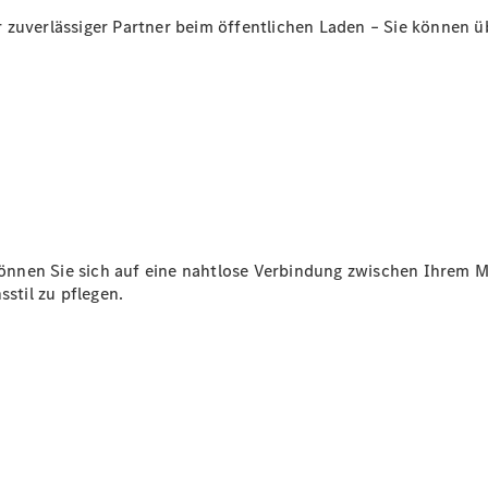
zuverlässiger Partner beim öffentlichen Laden – Sie können üb
Übersicht
140 Jahre
Innovation
Mercedes-
Benz
Store
Neuwagenangebote
önnen Sie sich auf eine nahtlose Verbindung zwischen Ihrem 
sstil zu pflegen.
Leasing
Privatkunden
Leasing
Gewerbekunden