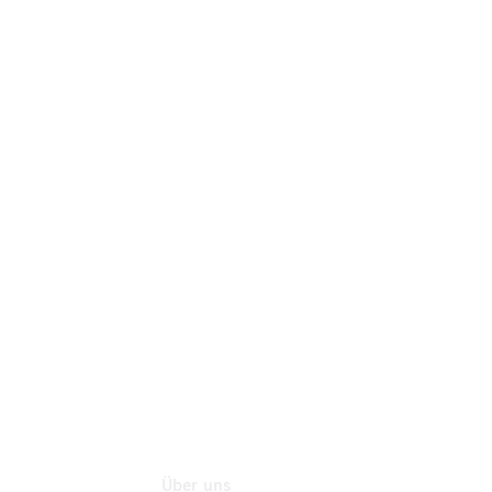
Teile
Neufahrzeuggarantie
Online-
Terminbuchung
Pannen- &
Schadenhilfe
Service für
Reisemobile
Teile &
Zubehör
Rückrufe &
Umrüstungen
Über uns