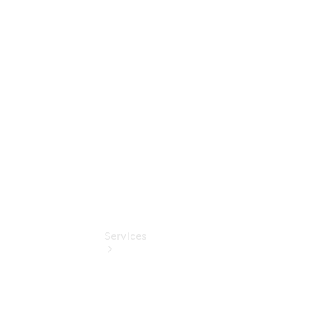
Auf- und
Umbaulösungen
Junge
Sterne
Digitale
Extras
Services