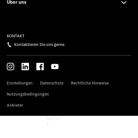
vereinbaren
Beratung
vereinbaren
Servicetermin
vereinbaren
Kostenfreie
Hotline:
0800 2345-
999
Kaufen