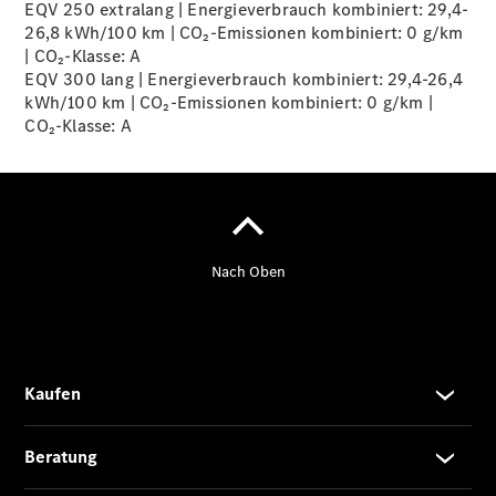
EQV 250 extralang | Energieverbrauch kombiniert: 29,4-
26,8 kWh/100 km | CO₂-Emissionen kombiniert: 0 g/km
| CO₂-Klasse:
A
EQV 300 lang | Energieverbrauch kombiniert: 29,4-26,4
kWh/100 km | CO₂-Emissionen kombiniert: 0 g/km |
Übersicht
CO₂-Klasse:
A
140 Jahre
Innovation
Mercedes-
Benz
Store
Neuwagenangebote
Leasing
Privatkunden
Leasing
Gewerbekunden