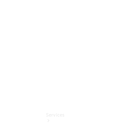
Sterne
Junge
Sterne -
elektrisch
Mercedes-
Benz
Online
Store
Services