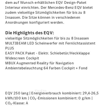
vereinbaren
dem auf Wunsch erhältlichen EQV Design-Paket
Probefahrt
Interieur
einrichten. Der Mercedes-Benz EQV bietet
vereinbaren
zudem vielseitige Sitzmöglichkeiten für bis zu 8
Konfigurator
Insassen. Die Sitze können in verschiedenen
Modellübersicht
Anordnungen konfiguriert werden.
Kostenfreie
Hotline:
Die Highlights des EQV:
0800 2345-
vielseitige Sitzmöglichkeiten für bis zu 8 Insassen
999
MULTIBEAM LED Scheinwerfer mit Fernlichtassistent
PLUS
EASY PACK Paket - Elektr.
Schiebetür/Heckklappe
Widescreen Cockpit
MBUX Augmented Reality für
Navigation
Ambientebeleuchtung 64 Farben Cockpit +
Fond
Kaufen
EQV 250 lang | Energieverbrauch kombiniert: 29,4-26,5
kWh/100 km | CO₂-Emissionen kombiniert: 0 g/km |
CO₂-Klasse:
A