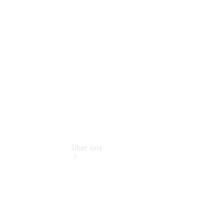
Benz Rent
Gebrauchtwagensuche
Finanzdienste
Digitale
Extras
Über uns