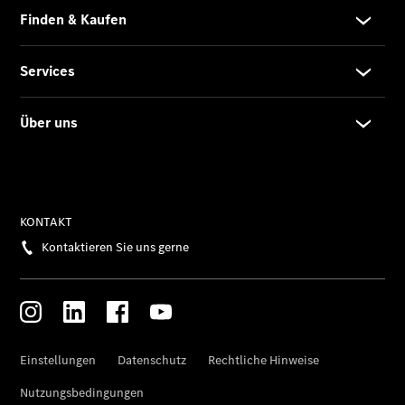
Finanzierung
Privatkunden
Finanzierung
Gewerbekunden
Kurzfristig
verfügbare
Angebote
V-Klasse
V-Klasse
Marco Polo
Limousinen
Der
elektrische
CLA mit EQ-
Technologie
Der neue