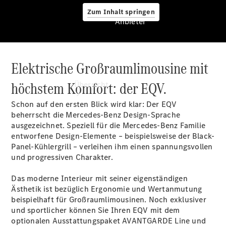
Zum Inhalt springen
Anbieter
Elektrische Großraumlimousine mit
Anbieter
höchstem Komfort: der EQV.
Übersicht
Schon auf den ersten Blick wird klar: Der EQV
beherrscht die Mercedes-Benz Design-Sprache
ausgezeichnet. Speziell für die Mercedes-Benz Familie
entworfene Design-Elemente – beispielsweise der Black-
Panel-Kühlergrill – verleihen ihm einen spannungsvollen
und progressiven Charakter.
Startseite
Ansprechpartner
Das moderne Interieur mit seiner eigenständigen
finden
Ästhetik ist bezüglich Ergonomie und Wertanmutung
Beratung
beispielhaft für Großraumlimousinen. Noch exklusiver
vereinbaren
und sportlicher können Sie Ihren EQV mit dem
Servicetermin
optionalen Ausstattungspaket AVANTGARDE
Line
und